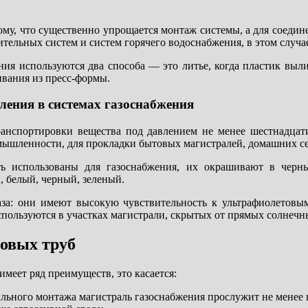
му, что существенно упрощается монтаж системы, а для соедин
тельных систем и систем горячего водоснабжения, в этом случ
ия используются два способа — это литье, когда пластик вылива
вания из пресс-формы.
ления в системах газоснабжения
ранспортировки вещества под давлением не менее шестнадцат
мышленности, для прокладки бытовых магистралей, домашних се
ть использованы для газоснабжения, их окрашивают в черн
 белый, черный, зеленый.
за: они имеют высокую чувствительность к ультрафиолетовым
ользуются в участках магистрали, скрытых от прямых солнечных
новых труб
меет ряд преимуществ, это касается:
ильного монтажа магистраль газоснабжения прослужит не менее п