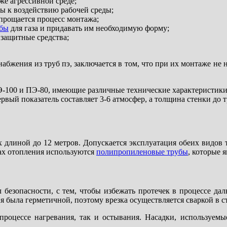
же агрессивной среде;
вы к воздействию рабочей среды;
упрощается процесс монтажа;
убы
для газа и придавать им необходимую форму;
 защитные средства;
абжения из труб пэ, заключается в том, что при их монтаже не 
100 и ПЭ-80, имеющие различные технические характеристики. 
ервый показатель составляет 3-6 атмосфер, а толщина стенки до 
 длиной до 12 метров. Допускается эксплуатация обеих видов т
мах отопления используются
полипропиленовые трубы
, которые 
 безопасности, с тем, чтобы избежать протечек в процессе да
 была герметичной, поэтому врезка осуществляется сваркой в с
оцессе нагревания, так и остывания. Насадки, используемые