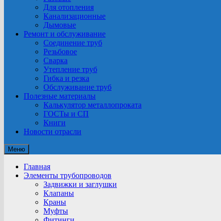
Для отопления
Канализационные
Дымовые
Ремонт и обслуживание
Соединение труб
Резьбовое
Сварка
Утепление труб
Гибка и резка
Обслуживание труб
Полезные материалы
Калькулятор металлопроката
ГОСТы и СП
Книги
Новости отрасли
Меню
Главная
Элементы трубопроводов
Задвижки и заглушки
Клапаны
Краны
Муфты
Фитинги