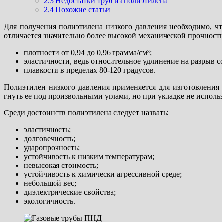
2.3
Недостатки труб из полиэтилена
2.4
Похожие статьи
Для получения полиэтилена низкого давления необходимо, ч
отличается значительно более высокой механической прочност
плотности от 0,94 до 0,96 грамма/см³;
эластичности, ведь относительное удлинение на разрыв со
плавкости в пределах 80-120 градусов.
Полиэтилен низкого давления применяется для изготовления
гнуть ее под произвольными углами, но при укладке не использ
Среди достоинств полиэтилена следует назвать:
эластичность;
долговечность;
ударопрочность;
устойчивость к низким температурам;
невысокая стоимость;
устойчивость к химически агрессивной среде;
небольшой вес;
диэлектрические свойства;
экологичность.