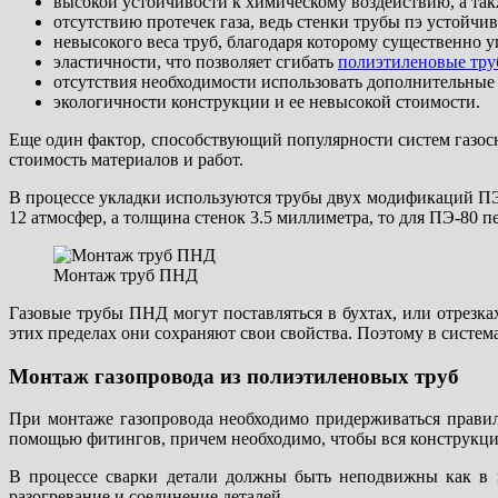
высокой устойчивости к химическому воздействию, а так
отсутствию протечек газа, ведь стенки трубы пэ устойчи
невысокого веса труб, благодаря которому существенно 
эластичности, что позволяет сгибать
полиэтиленовые тр
отсутствия необходимости использовать дополнительные
экологичности конструкции и ее невысокой стоимости.
Еще один фактор, способствующий популярности систем газосн
стоимость материалов и работ.
В процессе укладки используются трубы двух модификаций ПЭ-
12 атмосфер, а толщина стенок 3.5 миллиметра, то для ПЭ-80 п
Монтаж труб ПНД
Газовые трубы ПНД могут поставляться в бухтах, или отрезках
этих пределах они сохраняют свои свойства. Поэтому в систе
Монтаж газопровода из полиэтиленовых труб
При монтаже газопровода необходимо придерживаться правил
помощью фитингов, причем необходимо, чтобы вся конструкция
В процессе сварки детали должны быть неподвижны как в пр
разогревание и соединение деталей.