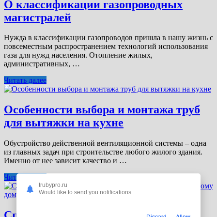
О классификации газопроводных
магистралей
Нужда в классификации газопроводов пришла в нашу жизнь с
повсеместным распространением технологий использования
газа для нужд населения. Отопление жилых,
административных, …
Читать далее
Особенности выбора и монтажа труб
для вытяжки на кухне
Обустройство действенной вентиляционной системы – одна
из главных задач при строительстве любого жилого здания.
Именно от нее зависит качество и …
Читать далее
trubypro.ru
Would like to send you notifications
Способы прокладки и подключения
Discard
Allow