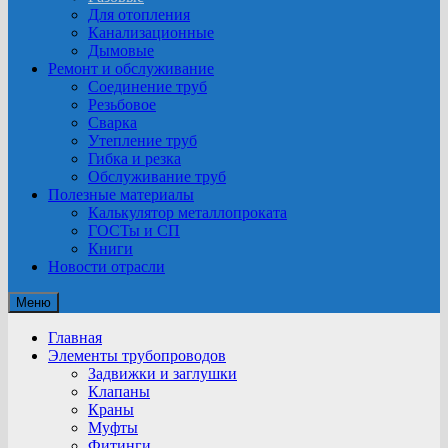
Для отопления
Канализационные
Дымовые
Ремонт и обслуживание
Соединение труб
Резьбовое
Сварка
Утепление труб
Гибка и резка
Обслуживание труб
Полезные материалы
Калькулятор металлопроката
ГОСТы и СП
Книги
Новости отрасли
Меню
Главная
Элементы трубопроводов
Задвижки и заглушки
Клапаны
Краны
Муфты
Фитинги