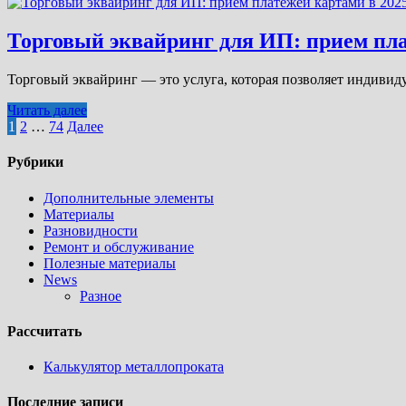
Торговый эквайринг для ИП: прием пла
Торговый эквайринг — это услуга, которая позволяет индиви
Читать далее
Пагинация
1
2
…
74
Далее
записей
Рубрики
Дополнительные элементы
Материалы
Разновидности
Ремонт и обслуживание
Полезные материалы
News
Разное
Рассчитать
Калькулятор металлопроката
Последние записи