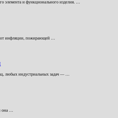
ого элемента и функционального изделия. …
ал от инфляции, пожирающей …
ч
бац, любых индустриальных задач — …
ы она …