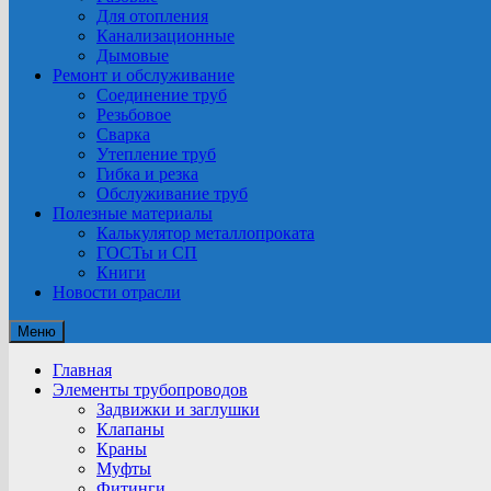
Для отопления
Канализационные
Дымовые
Ремонт и обслуживание
Соединение труб
Резьбовое
Сварка
Утепление труб
Гибка и резка
Обслуживание труб
Полезные материалы
Калькулятор металлопроката
ГОСТы и СП
Книги
Новости отрасли
Меню
Главная
Элементы трубопроводов
Задвижки и заглушки
Клапаны
Краны
Муфты
Фитинги