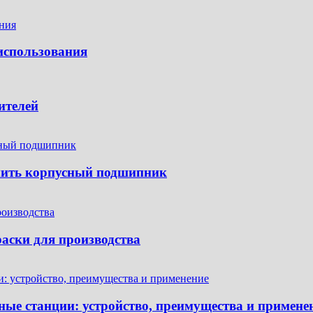
использования
ителей
пить корпусный подшипник
аски для производства
ые станции: устройство, преимущества и примене