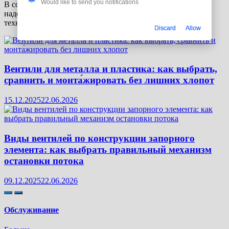
Would like to send you notifications
В современной промышленности и сельском хозяйстве
надежность узлов вращения определяет срок службы всей
техники. Чтобы…
Discard
Allow
Вентили для металла и пластика: как выбрать,
сравнить и монта́жировать без лишних хлопот
15.12.2025
22.06.2026
Виды вентилей по конструкции запорного
элемента: как выбрать правильный механизм
остановки потока
09.12.2025
22.06.2026
Обслуживание