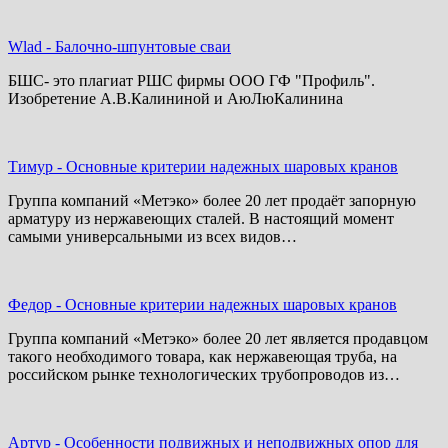
Wlad
-
Балочно-шпунтовые сваи
БШС- это плагиат РШС фирмы ООО ГФ "Профиль".
Изобретение А.В.Калининой и АюЛюКалинина
Тимур
-
Основные критерии надежных шаровых кранов
Группа компаний «Метэко» более 20 лет продаёт запорную
арматуру из нержавеющих сталей. В настоящий момент
самыми универсальными из всех видов…
Федор
-
Основные критерии надежных шаровых кранов
Группа компаний «Метэко» более 20 лет является продавцом
такого необходимого товара, как нержавеющая труба, на
российском рынке технологических трубопроводов из…
Артур
-
Особенности подвижных и неподвижных опор для