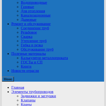
Водопроводные
Газовые
Для отопления
Канализационные
Дымовые
Ремонт и обслуживание
Соединение труб
Резьбовое
Сварка
Утепление труб
Гибка и резка
Обслуживание труб
Полезные материалы
Калькулятор металлопроката
ГОСТы и СП
Книги
Новости отрасли
Меню
Главная
Элементы трубопроводов
Задвижки и заглушки
Клапаны
Краны