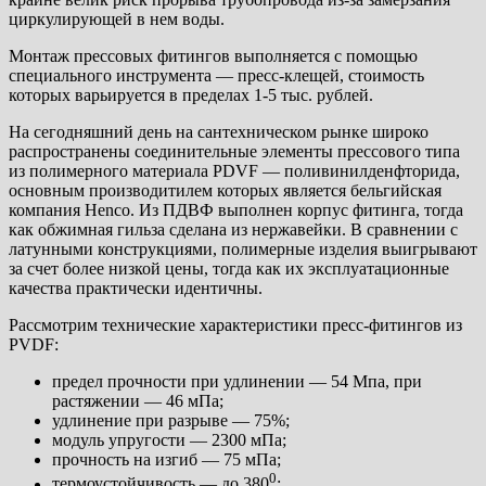
циркулирующей в нем воды.
Монтаж прессовых фитингов выполняется с помощью
специального инструмента — пресс-клещей, стоимость
которых варьируется в пределах 1-5 тыс. рублей.
На сегодняшний день на сантехническом рынке широко
распространены соединительные элементы прессового типа
из полимерного материала PDVF — поливинилденфторида,
основным производитилем которых является бельгийская
компания Henco. Из ПДВФ выполнен корпус фитинга, тогда
как обжимная гильза сделана из нержавейки. В сравнении с
латунными конструкциями, полимерные изделия выигрывают
за счет более низкой цены, тогда как их эксплуатационные
качества практически идентичны.
Рассмотрим технические характеристики пресс-фитингов из
PVDF:
предел прочности при удлинении — 54 Мпа, при
растяжении — 46 мПа;
удлинение при разрыве — 75%;
модуль упругости — 2300 мПа;
прочность на изгиб — 75 мПа;
0
термоустойчивость — до 380
;