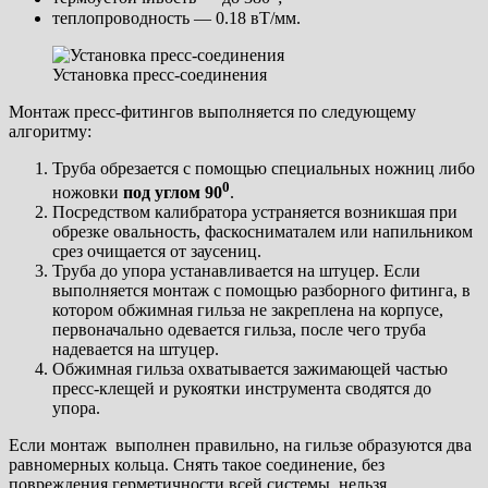
теплопроводность — 0.18 вТ/мм.
Установка пресс-соединения
Монтаж пресс-фитингов выполняется по следующему
алгоритму:
Труба обрезается с помощью специальных ножниц либо
0
ножовки
под углом 90
.
Посредством калибратора устраняется возникшая при
обрезке овальность, фаскосниматалем или напильником
срез очищается от заусениц.
Труба до упора устанавливается на штуцер. Если
выполняется монтаж с помощью разборного фитинга, в
котором обжимная гильза не закреплена на корпусе,
первоначально одевается гильза, после чего труба
надевается на штуцер.
Обжимная гильза охватывается зажимающей частью
пресс-клещей и рукоятки инструмента сводятся до
упора.
Если монтаж выполнен правильно, на гильзе образуются два
равномерных кольца. Снять такое соединение, без
повреждения герметичности всей системы, нельзя.