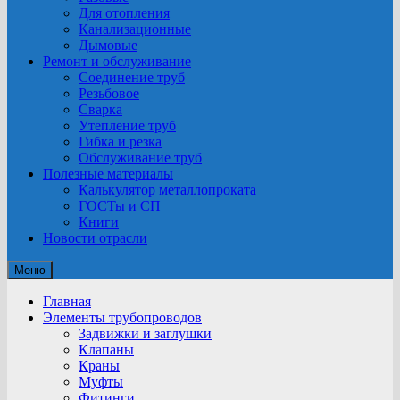
Для отопления
Канализационные
Дымовые
Ремонт и обслуживание
Соединение труб
Резьбовое
Сварка
Утепление труб
Гибка и резка
Обслуживание труб
Полезные материалы
Калькулятор металлопроката
ГОСТы и СП
Книги
Новости отрасли
Меню
Главная
Элементы трубопроводов
Задвижки и заглушки
Клапаны
Краны
Муфты
Фитинги