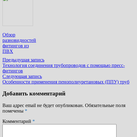
Обзор
разновидностей
фитингов из
ПВХ
Навигация
Предыдущая
Предыдущая запись
запись:
Технология соединения трубопроводов с помощью пресс-
по
фитингов
записям
Следующая
Следующая запись
запись:
Особенности применения пенополиуретановых (ППУ) труб
Добавить комментарий
Ваш адрес email не будет опубликован.
Обязательные поля
помечены
*
Комментарий
*