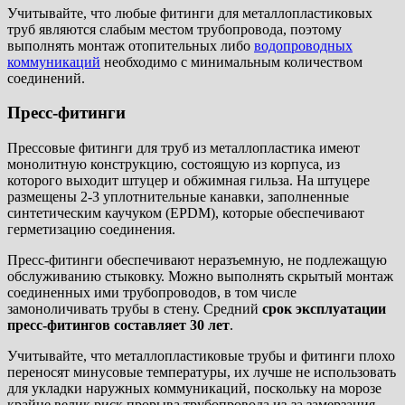
Учитывайте, что любые фитинги для металлопластиковых
труб являются слабым местом трубопровода, поэтому
выполнять монтаж отопительных либо
водопроводных
коммуникаций
необходимо с минимальным количеством
соединений.
Пресс-фитинги
Прессовые фитинги для труб из металлопластика имеют
монолитную конструкцию, состоящую из корпуса, из
которого выходит штуцер и обжимная гильза. На штуцере
размещены 2-3 уплотнительные канавки, заполненные
синтетическим каучуком (EPDM), которые обеспечивают
герметизацию соединения.
Пресс-фитинги обеспечивают неразъемную, не подлежащую
обслуживанию стыковку. Можно выполнять скрытый монтаж
соединенных ими трубопроводов, в том числе
замоноличивать трубы в стену. Средний
срок эксплуатации
пресс-фитингов составляет 30 лет
.
Учитывайте, что металлопластиковые трубы и фитинги плохо
переносят минусовые температуры, их лучше не использовать
для укладки наружных коммуникаций, поскольку на морозе
крайне велик риск прорыва трубопровода из-за замерзания