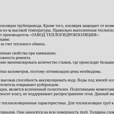
золяции трубопровода. Кроме того, изоляция защищает от возм
 из-за высокой температуры.
Правильно выполненная теплоизо
агает производитель «ЗАВОД ТЕПЛОГИДРОИЗОЛЯЦИИ».
иками:
за счет теплового обмена.
ионные свойства при намокании.
можность ремонта.
имо минимизировать количество стыков, где происходят большие
ятки километров, поэтому оптимизация цены необходима.
 высокая способность аккумулировать воду. Воды под землей ос
теплитель покрывают рубероидом.
ции, является вспененный полиэтилен. Позитивными моментами 
еносит влагу, не поддерживает распространение огня. Данный 
е теплоизоляционные характеристики. Для теплоизоляции труб 
иалов. Они наносятся на всю поверхность труб. Толщина слоя 