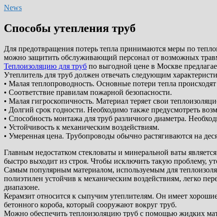
News
Способы утепления труб
Для предотвращения потерь тепла принимаются меры по теплои
можно защитить обслуживающий персонал от возможных травм
Теплоизоляцию для труб
по выгодной цене в Москве предл
Утеплитель для труб должен отвечать следующим характерист
• Малая теплопроводность. Основные потери тепла происходят 
• Соответствие правилам пожарной безопасности.
• Малая гигроскопичность. Материал теряет свои теплоизоляц
• Долгий срок годности. Необходимо также предусмотреть воз
• Способность монтажа для труб различного диаметра. Необход
• Устойчивость к механическим воздействиям.
• Умеренная цена. Трубопроводы обычно растягиваются на дес
Главным недостатком стекловаты и минеральной ваты является
быстро выходит из строя. Чтобы исключить такую проблему, у
Самым популярным материалом, используемым для теплоизоля
полиэтилен устойчив к механическим воздействиям, легко пер
диапазоне.
Керамзит относится к сыпучим утеплителям. Он имеет хороши
бетонного короба, который сооружают вокруг труб.
Можно обеспечить теплоизоляцию труб с помощью жидких матер