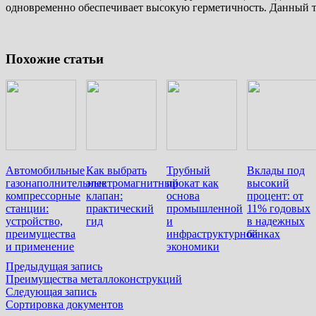
одновременно обеспечивает высокую герметичность. Данный т
Похожие статьи
Автомобильные
Как выбрать
Трубный
Вклады под
газонаполнительные
электромагнитный
прокат как
высокий
компрессорные
клапан:
основа
процент: от
станции:
практический
промышленной
11% годовых
устройство,
гид
и
в надежных
преимущества
инфраструктурной
банках
и применение
экономики
Навигация
Предыдущая
Предыдущая запись
запись:
Преимущества металлоконструкций
по
Следующая
Следующая запись
записям
запись:
Сортировка документов