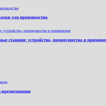
аски для производства
ые станции: устройство, преимущества и примене
с-кредитования