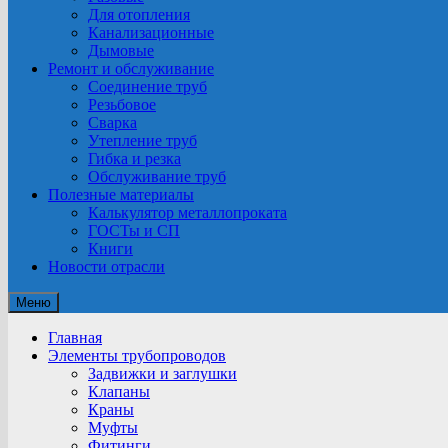
Для отопления
Канализационные
Дымовые
Ремонт и обслуживание
Соединение труб
Резьбовое
Сварка
Утепление труб
Гибка и резка
Обслуживание труб
Полезные материалы
Калькулятор металлопроката
ГОСТы и СП
Книги
Новости отрасли
Меню
Главная
Элементы трубопроводов
Задвижки и заглушки
Клапаны
Краны
Муфты
Фитинги