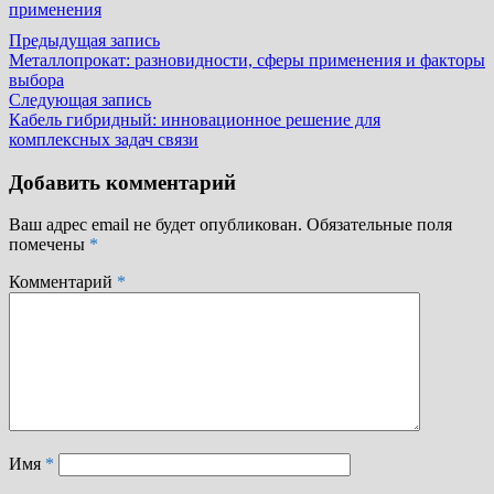
применения
Навигация
Предыдущая
Предыдущая запись
запись:
Металлопрокат: разновидности, сферы применения и факторы
по
выбора
записям
Следующая
Следующая запись
запись:
Кабель гибридный: инновационное решение для
комплексных задач связи
Добавить комментарий
Ваш адрес email не будет опубликован.
Обязательные поля
помечены
*
Комментарий
*
Имя
*