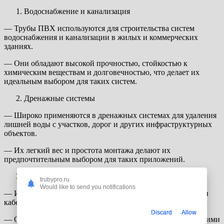
Водоснабжение и канализация
— Трубы ПВХ используются для строительства систем
водоснабжения и канализации в жилых и коммерческих
зданиях.
— Они обладают высокой прочностью, стойкостью к
химическим веществам и долговечностью, что делает их
идеальным выбором для таких систем.
Дренажные системы
— Широко применяются в дренажных системах для удаления
лишней воды с участков, дорог и других инфраструктурных
объектов.
— Их легкий вес и простота монтажа делают их
предпочтительным выбором для таких приложений.
Электротехнические системы
trubypro.ru
Would like to send you notifications
— Используются для прокладки электрических проводов и
кабелей.
Discard
Allow
— Они обладают изоляционными свойствами, защищающими