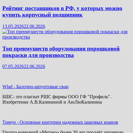
Рейтинг поставщиков в РФ, у которых можно
купить корпусный подшипник
13.05.2026
22.06.2026
Топ преимуществ оборудования порошковой
покраски для производства
07.05.2026
22.06.2026
Wlad
-
Балочно-шпунтовые сваи
БШС- это плагиат РШС фирмы ООО ГФ "Профиль".
Изобретение А.В.Калининой и АюЛюКалинина
Тимур
-
Основные критерии надежных шаровых кранов
Группа компаний «Метэко» более 20 лет продаёт запорную