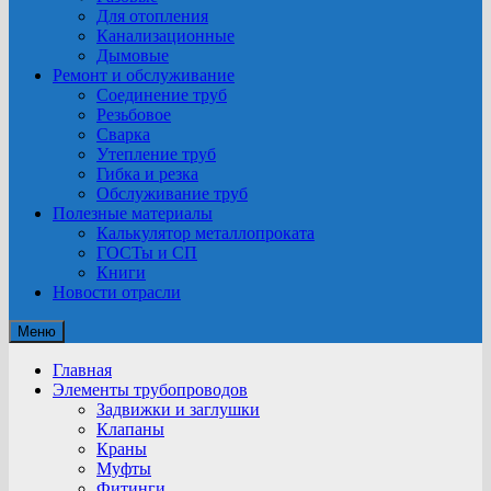
Для отопления
Канализационные
Дымовые
Ремонт и обслуживание
Соединение труб
Резьбовое
Сварка
Утепление труб
Гибка и резка
Обслуживание труб
Полезные материалы
Калькулятор металлопроката
ГОСТы и СП
Книги
Новости отрасли
Меню
Главная
Элементы трубопроводов
Задвижки и заглушки
Клапаны
Краны
Муфты
Фитинги