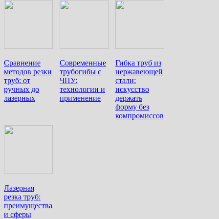
Сравнение
Современные
Гибка труб из
методов резки
трубогибы с
нержавеющей
труб: от
ЧПУ:
стали:
ручных до
технологии и
искусство
лазерных
применение
держать
форму без
компромиссов
Лазерная
резка труб:
преимущества
и сферы