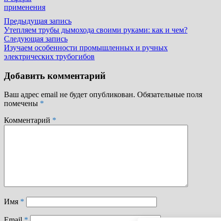
применения
Навигация
Предыдущая
Предыдущая запись
запись:
Утепляем трубы дымохода своими руками: как и чем?
по
Следующая
Следующая запись
записям
запись:
Изучаем особенности промышленных и ручных
электрических трубогибов
Добавить комментарий
Ваш адрес email не будет опубликован.
Обязательные поля
помечены
*
Комментарий
*
Имя
*
Email
*