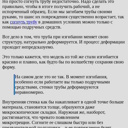
Но просто согнуть трубу недостаточно. Надо сделать это
правильно, чтобы в итоге получить рабочий, а не
испорченный образец. Если мы загибаем трубы своими
руками, то шанс их повреждения существенно возрастает, так
как
согнуть трубу
в домашних условиях можно только с
помощью подручных средств.
Все дело в том, что труба при изгибании меняет свою
структуру, натурально деформируется. И процесс деформации
проходит непредсказуемо.
Это только кажется, что модель из той же стали изгибается
красиво и плавно, как будто бы по волшебству сохраняя свою
форму.
На самом деле это не так. В момент изгибания,
особенно если работаете вы только подручными
средствами, стенки трубы деформируются
неравномерно.
Внутренняя стенка как бы накапливает в одной точке больше
материала, становится толще, образуются даже
микроскопические складки. Наружная же, наоборот,
растягивается, что чревато появлением
микротрещин. Согните ее слишком быстро или без
предварительной подготовки – и ее повреждение будет