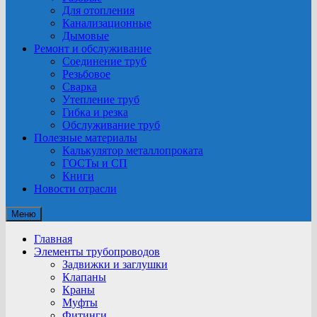
Для отопления
Канализационные
Дымовые
Ремонт и обслуживание
Соединение труб
Резьбовое
Сварка
Утепление труб
Гибка и резка
Обслуживание труб
Полезные материалы
Калькулятор металлопроката
ГОСТы и СП
Книги
Новости отрасли
Меню
Главная
Элементы трубопроводов
Задвижки и заглушки
Клапаны
Краны
Муфты
Фитинги