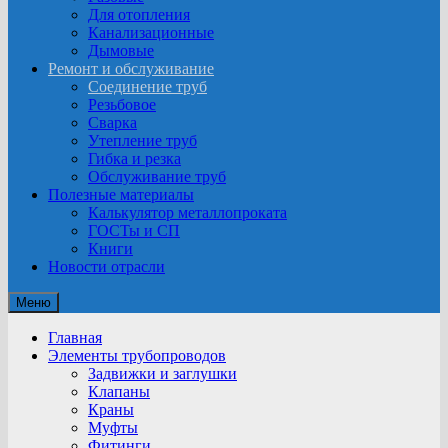
Для отопления
Канализационные
Дымовые
Ремонт и обслуживание
Соединение труб
Резьбовое
Сварка
Утепление труб
Гибка и резка
Обслуживание труб
Полезные материалы
Калькулятор металлопроката
ГОСТы и СП
Книги
Новости отрасли
Меню
Главная
Элементы трубопроводов
Задвижки и заглушки
Клапаны
Краны
Муфты
Фитинги