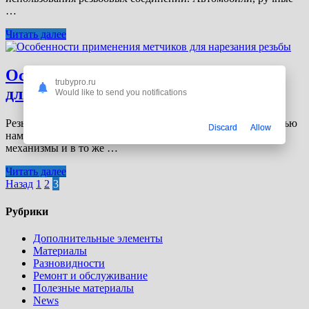
…
Читать далее
Особенности применения метчиков
trubypro.ru
для нарезания резьбы
Would like to send you notifications
Резьба – универсальное изобретение человека. С ее помощью
Discard
Allow
нам удается соединять различные детали, собирать целые
механизмы и в то же …
Читать далее
Пагинация
Назад
1
2
3
записей
Рубрики
Дополнительные элементы
Материалы
Разновидности
Ремонт и обслуживание
Полезные материалы
News