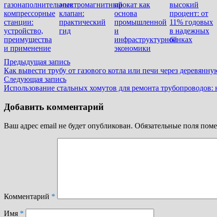
газонаполнительные
электромагнитный
прокат как
высокий
компрессорные
клапан:
основа
процент: от
станции:
практический
промышленной
11% годовых
устройство,
гид
и
в надежных
преимущества
инфраструктурной
банках
и применение
экономики
Навигация
Предыдущая
Предыдущая запись
запись:
Как вывести трубу от газового котла или печи через деревянн
по
Следующая
Следующая запись
записям
запись:
Использование стальных хомутов для ремонта трубопроводов:
Добавить комментарий
Ваш адрес email не будет опубликован.
Обязательные поля пом
Комментарий
*
Имя
*