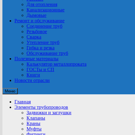
Для отопления
Канализационные
Дымовые
Ремонт и обслуживание
Соединение труб
Резьбовое
Сварка
Утепление труб
Гибка и резка
Обслуживание труб
Полезные материалы
Калькулятор металлопроката
ГОСТы и СП
Книги
Новости отрасли
Меню
Главная
Элементы трубопроводов
Задвижки и заглушки
Клапаны
Краны
Муфты
Фитинги