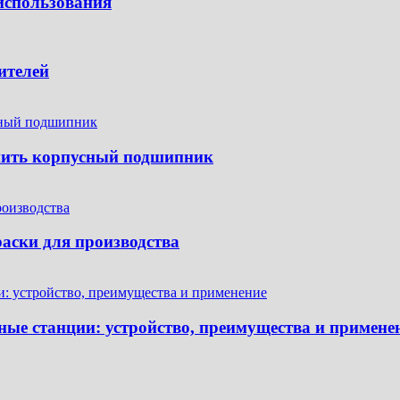
использования
ителей
пить корпусный подшипник
аски для производства
ые станции: устройство, преимущества и примене