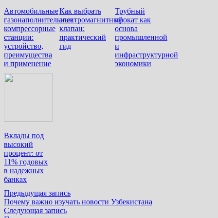
Автомобильные
Как выбрать
Трубный
газонаполнительные
электромагнитный
прокат как
компрессорные
клапан:
основа
станции:
практический
промышленной
устройство,
гид
и
преимущества
инфраструктурной
и применение
экономики
Вклады под
высокий
процент: от
11% годовых
в надежных
банках
Навигация
Предыдущая
Предыдущая запись
запись:
Почему важно изучать новости Узбекистана
по
Следующая
Следующая запись