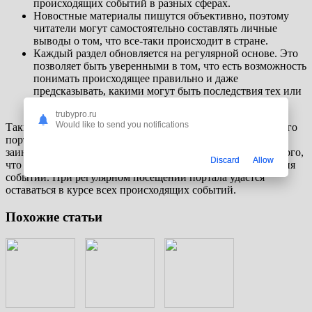
происходящих событий в разных сферах.
Новостные материалы пишутся объективно, поэтому
читатели могут самостоятельно составлять личные
выводы о том, что все-таки происходит в стране.
Каждый раздел обновляется на регулярной основе. Это
позволяет быть уверенными в том, что есть возможность
понимать происходящее правильно и даже
предсказывать, какими могут быть последствия тех или
иных ситуаций в Казахстане.
trubypro.ru
Would like to send you notifications
Таким образом, нужно понимать, что посещение новостного
портала оказывается очень значимым для большинства
заинтересованных лиц. Это позволит быть в курсе всего того,
Discard
Allow
что происходит в Казахстане, какие могут быть последствия
событий. При регулярном посещении портала удастся
оставаться в курсе всех происходящих событий.
Похожие статьи