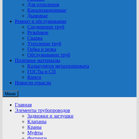
Для отопления
Канализационные
Дымовые
Ремонт и обслуживание
Соединение труб
Резьбовое
Сварка
Утепление труб
Гибка и резка
Обслуживание труб
Полезные материалы
Калькулятор металлопроката
ГОСТы и СП
Книги
Новости отрасли
Меню
Главная
Элементы трубопроводов
Задвижки и заглушки
Клапаны
Краны
Муфты
Фитинги