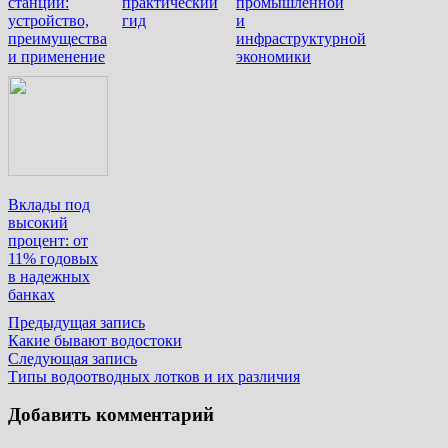
станции:
практический
промышленной
устройство,
гид
и
преимущества
инфраструктурной
и применение
экономики
Вклады под
высокий
процент: от
11% годовых
в надежных
банках
Навигация
Предыдущая
Предыдущая запись
запись:
Какие бывают водостоки
по
Следующая
Следующая запись
записям
запись:
Типы водоотводных лотков и их различия
Добавить комментарий