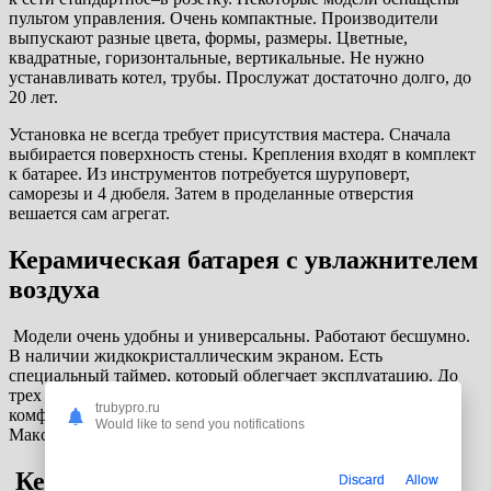
пультом управления. Очень компактные. Производители
выпускают разные цвета, формы, размеры. Цветные,
квадратные, горизонтальные, вертикальные. Не нужно
устанавливать котел, трубы. Прослужат достаточно долго, до
20 лет.
Установка не всегда требует присутствия мастера. Сначала
выбирается поверхность стены. Крепления входят в комплект
к батарее. Из инструментов потребуется шуруповерт,
саморезы и 4 дюбеля. Затем в проделанные отверстия
вешается сам агрегат.
Керамическая батарея с увлажнителем
воздуха
Модели очень удобны и универсальны. Работают бесшумно.
В наличии жидкокристаллическим экраном. Есть
специальный таймер, который облегчает эксплуатацию. До
трех типов режима позволят выбрать максимально
trubypro.ru
комфортный. Подходит только для стандартных площадей.
Would like to send you notifications
Максимальный объем не обеспечит большие помещения.
Керамический обогреватель с
Discard
Allow