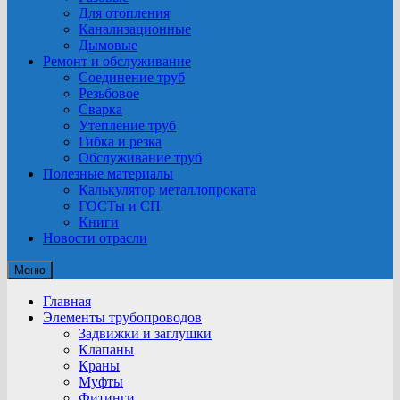
Для отопления
Канализационные
Дымовые
Ремонт и обслуживание
Соединение труб
Резьбовое
Сварка
Утепление труб
Гибка и резка
Обслуживание труб
Полезные материалы
Калькулятор металлопроката
ГОСТы и СП
Книги
Новости отрасли
Меню
Главная
Элементы трубопроводов
Задвижки и заглушки
Клапаны
Краны
Муфты
Фитинги