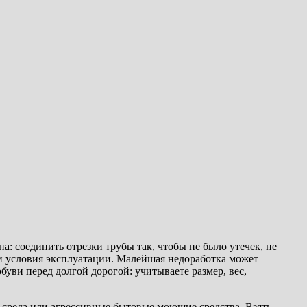
: соединить отрезки трубы так, чтобы не было утечек, не
 и условия эксплуатации. Малейшая недоработка может
буви перед долгой дорогой: учитываете размер, вес,
я среда или агрессивные бытовые моющие средства. Взять