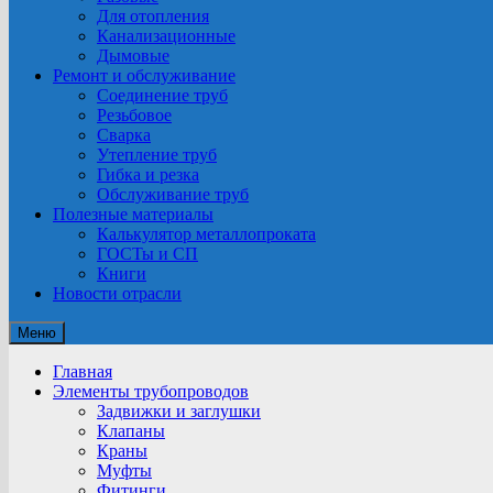
Для отопления
Канализационные
Дымовые
Ремонт и обслуживание
Соединение труб
Резьбовое
Сварка
Утепление труб
Гибка и резка
Обслуживание труб
Полезные материалы
Калькулятор металлопроката
ГОСТы и СП
Книги
Новости отрасли
Меню
Главная
Элементы трубопроводов
Задвижки и заглушки
Клапаны
Краны
Муфты
Фитинги