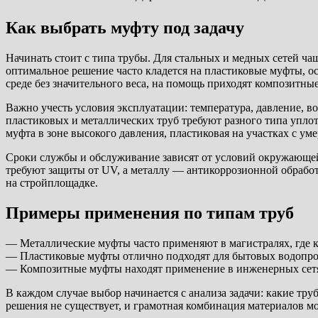
Как выбрать муфту под задачу
Начинать стоит с типа трубы. Для стальных и медных сетей ч
оптимальное решение часто кладется на пластиковые муфты, ос
среде без значительного веса, на помощь приходят композитны
Важно учесть условия эксплуатации: температура, давление, 
пластиковых и металлических труб требуют разного типа упл
муфта в зоне высокого давления, пластиковая на участках с у
Сроки службы и обслуживание зависят от условий окружающей 
требуют защиты от UV, а металлу — антикоррозионной обработ
на стройплощадке.
Примеры применения по типам труб
— Металлические муфты часто применяют в магистралях, где 
— Пластиковые муфты отлично подходят для бытовых водопров
— Композитные муфты находят применение в инженерных сетях 
В каждом случае выбор начинается с анализа задачи: какие тр
решения не существует, и грамотная комбинация материалов мо