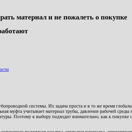
рать материал и не пожалеть о покупке
работают
ости
проводной системы. Их задача проста и в то же время глобальна
ьная муфта учитывает материал трубы, давление рабочей среды
атуры. Поэтому к выбору подходит внимательно, как к покупке о
 установки: подземная засыпка, открытая площадка, агрессивна