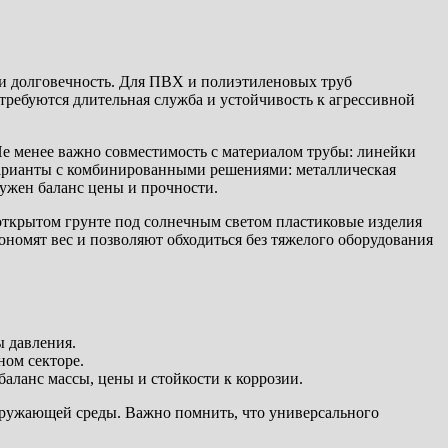
е и долговечность. Для ПВХ и полиэтиленовых труб
 требуются длительная служба и устойчивость к агрессивной
Не менее важно совместимость с материалом трубы: линейки
 варианты с комбинированными решениями: металлическая
нужен баланс цены и прочности.
открытом грунте под солнечным светом пластиковые изделия
номят вес и позволяют обходиться без тяжелого оборудования
ы давления.
ном секторе.
ланс массы, цены и стойкости к коррозии.
окружающей среды. Важно помнить, что универсального