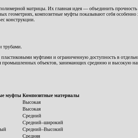
олимерной матрицы. Их главная идея — объединить прочность м
ожных геометриях, композитные муфты показывают себя особенн
ес конструкции.
и трубами.
 пластиковыми муфтами и ограниченную доступность в отдельны
я промышленных объектов, занимающих среднюю и высокую нагру
ые муфты
Композитные материалы
Высокая
Высокая
Средний
Средний–широкий
ный
Средний–Высокий
Средняя