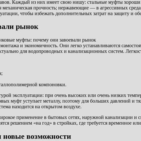
лавов. Каждый из них имеет свою нишу: стальные муфты хороши 
ая механическая прочность; нержавеющие — в агрессивных среда
луатации, чтобы избежать дополнительных затрат на защиту и о
вали рынок
 монтажа и экономичность. Они легко устанавливаются самосто
ктуально для водопроводных и канализационных систем. Легкос
а;
еталлополимерной компоновки.
урой эксплуатации: при очень высоких или очень низких темпер
овых муфт уступает металлу, поэтому для больших давлений и т
тема находится на открытом воздухе.
окое применение в бытовых сетях, наружной канализации и сист
ятся решением «на год» в стройках, где требуется временное ил
 новые возможности