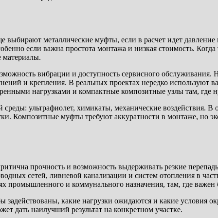
аще выбирают металлические муфты, если в расчет идет давлени
обенно если важна простота монтажа и низкая стоимость. Когда
е материалы.
возможность вибрации и доступность сервисного обслуживания. 
отнений и крепления. В реальных проектах нередко используют
меренными нагрузками и компактные композитные узлы там, где 
среды: ультрафиолет, химикаты, механические воздействия. В 
ки. Композитные муфты требуют аккуратности в монтаже, но эко
критична прочность и возможность выдерживать резкие перепад
одных сетей, ливневой канализации и систем отопления в част
промышленного и коммунального назначения, там, где важен ба
убы задействованы, какие нагрузки ожидаются и какие условия 
жет дать наилучший результат на конкретном участке.