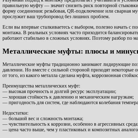
правильную муфту — значит снизить риск повторной стыковки, 
форму соединения: резьбовая, QR-подключение или сварная муф
прослужит ваш трубопровод без лишних проблем.
Если вы впервые сталкиваетесь с выбором, полезно начать с по
монтажа. В реальных условиях часто приходится балансировать
работают стабильно в сложных условиях. Поэтому разбор по м
Металлические муфты: плюсы и мину
Металлические муфты традиционно занимают лидирующие пози
давлении. Но вместе с сильной стороной приходят некоторые о
от того, из какого металла сделана муфта, коррозионная стойк
Преимущества металлических муфт:
— высокая прочность и долгий ресурс эксплуатации;
— хорошая стойкость к давлению и механическим нагрузкам;
— пригодность для систем, где наблюдаются колебания темпер
Недостатки:
— большой вес и сложность монтажа;
— чувствительность к коррозии, особенно в агрессивных сред
— цена часто выше, чем у пластиковых и композитных аналого