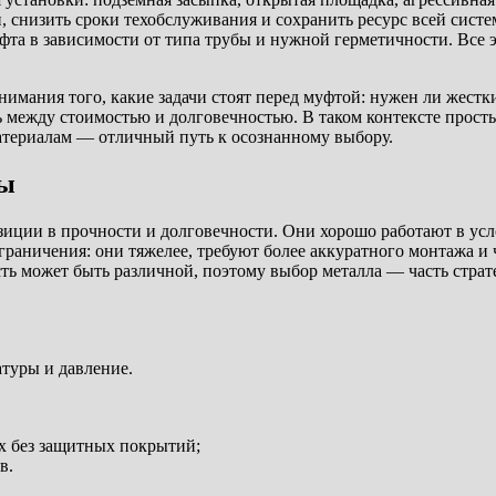
снизить сроки техобслуживания и сохранить ресурс всей систем
та в зависимости от типа трубы и нужной герметичности. Все э
нимания того, какие задачи стоят перед муфтой: нужен ли жестки
 между стоимостью и долговечностью. В таком контексте простые
атериалам — отличный путь к осознанному выбору.
сы
ции в прочности и долговечности. Они хорошо работают в усл
граничения: они тяжелее, требуют более аккуратного монтажа и
ость может быть различной, поэтому выбор металла — часть страт
атуры и давление.
ах без защитных покрытий;
в.