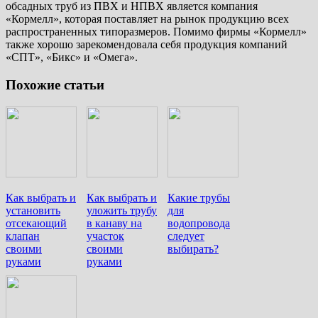
обсадных труб из ПВХ и НПВХ является компания
«Кормелл», которая поставляет на рынок продукцию всех
распространенных типоразмеров. Помимо фирмы «Кормелл»
также хорошо зарекомендовала себя продукция компаний
«СПТ», «Бикс» и «Омега».
Похожие статьи
Как выбрать и
Как выбрать и
Какие трубы
установить
уложить трубу
для
отсекающий
в канаву на
водопровода
клапан
участок
следует
своими
своими
выбирать?
руками
руками