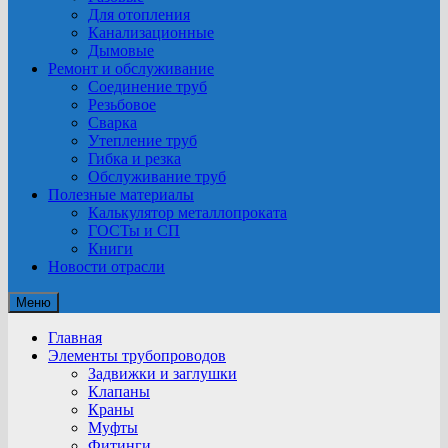
Для отопления
Канализационные
Дымовые
Ремонт и обслуживание
Соединение труб
Резьбовое
Сварка
Утепление труб
Гибка и резка
Обслуживание труб
Полезные материалы
Калькулятор металлопроката
ГОСТы и СП
Книги
Новости отрасли
Меню
Главная
Элементы трубопроводов
Задвижки и заглушки
Клапаны
Краны
Муфты
Фитинги