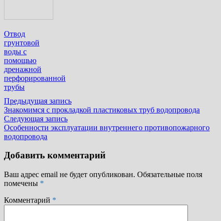
Отвод
грунтовой
воды с
помощью
дренажной
перфорированной
трубы
Навигация
Предыдущая
Предыдущая запись
запись:
Знакомимся с прокладкой пластиковых труб водопровода
по
Следующая
Следующая запись
записям
запись:
Особенности эксплуатации внутреннего противопожарного
водопровода
Добавить комментарий
Ваш адрес email не будет опубликован.
Обязательные поля
помечены
*
Комментарий
*