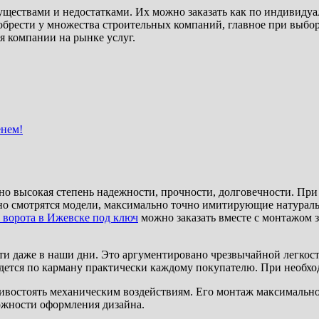
ствами и недостатками. Их можно заказать как по индивидуаль
брести у множества строительных компаний, главное при выбо
я компании на рынке услуг.
енем!
но высокая степень надежности, прочности, долговечности. Пр
но смотрятся модели, максимально точно имитирующие натурал
 ворота в Ижевске под ключ
можно заказать вместе с монтажом з
ти даже в наши дни. Это аргументировано чрезвычайной легкос
придется по карману практически каждому покупателю. При необх
ивостоять механическим воздействиям. Его монтаж максимально 
ожности оформления дизайна.