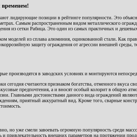
 временем!
ают лидирующие позиции в рейтинге популярности. Это объясня
метрах. Самым распространенным видом металлического огражд
ения из сетки Рабица. Это один из самых практичных и дешевы
ом моделей из сплава алюминия, оцинкованной стали. Как прав
тикоррозийную защиту ограждения от агрессии внешней среды, 
ые производятся в заводских условиях и монтируются непосредс
и сегодня считаются признаком богатства, отменного вкуса сво
усовые предпочтения, а и вносят особый колорит в общую атмо
жизни. Главными достоинствами данного вида ограждений явля
еждениям, приятный аккуратный вид. Кроме того, сварные конс
стоимость.
вно, но уже смели завоевать огромную популярность среди мас
ь и привлекательность внешних параметров на протяжении прод