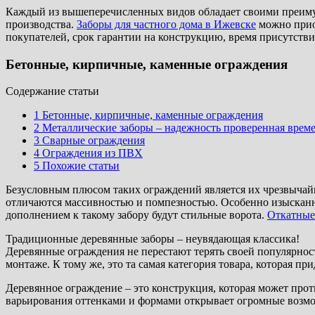
Каждый из вышеперечисленных видов обладает своими преимуще
производства.
Заборы для частного дома в Ижевске
можно прио
покупателей, срок гарантии на конструкцию, время присутстви
Бетонные, кирпичные, каменные ограждения
Cодержание статьи
1
Бетонные, кирпичные, каменные ограждения
2
Металлические заборы – надежность проверенная врем
3
Сварные ограждения
4
Ограждения из ПВХ
5
Похожие статьи
Безусловным плюсом таких ограждений является их чрезвычай
отличаются массивностью и помпезностью. Особенно изыскан
дополнением к такому забору будут стильные ворота.
Откатные
Традиционные деревянные заборы – неувядающая классика!
Деревянные ограждения не перестают терять своей популярнос
монтаже. К тому же, это та самая категория товара, которая 
Деревянное ограждение – это конструкция, которая может прот
варьирования оттенками и формами открывает огромные возм