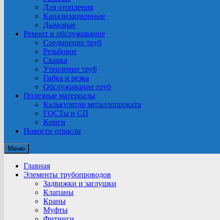
Для отопления
Канализационные
Дымовые
Ремонт и обслуживание
Соединение труб
Резьбовое
Сварка
Утепление труб
Гибка и резка
Обслуживание труб
Полезные материалы
Калькулятор металлопроката
ГОСТы и СП
Книги
Новости отрасли
Меню
Главная
Элементы трубопроводов
Задвижки и заглушки
Клапаны
Краны
Муфты
Фитинги