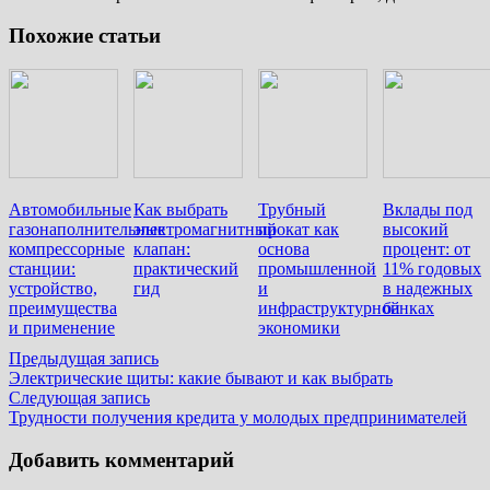
Похожие статьи
Автомобильные
Как выбрать
Трубный
Вклады под
газонаполнительные
электромагнитный
прокат как
высокий
компрессорные
клапан:
основа
процент: от
станции:
практический
промышленной
11% годовых
устройство,
гид
и
в надежных
преимущества
инфраструктурной
банках
и применение
экономики
Навигация
Предыдущая
Предыдущая запись
запись:
Электрические щиты: какие бывают и как выбрать
по
Следующая
Следующая запись
записям
запись:
Трудности получения кредита у молодых предпринимателей
Добавить комментарий