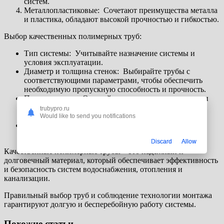
систем.
Металлопластиковые: Сочетают преимущества металла
и пластика, обладают высокой прочностью и гибкостью.
Выбор качественных полимерных труб:
Тип системы: Учитывайте назначение системы и
условия эксплуатации.
Диаметр и толщина стенок: Выбирайте трубы с
соответствующими параметрами, чтобы обеспечить
необходимую пропускную способность и прочность.
Производитель: Отдавайте предпочтение продукции
известных производителей, которые гарантируют
trubypro.ru
качество и соответствие стандартам.
Would like to send you notifications
Сертификация: Убедитесь, что трубы имеют
необходимые сертификаты качества.
Discard
Allow
Качественные полимерные трубы – это надежный и
долговечный материал, который обеспечивает эффективность
и безопасность систем водоснабжения, отопления и
канализации.
Правильный выбор труб и соблюдение технологии монтажа
гарантируют долгую и бесперебойную работу системы.
Похожие статьи