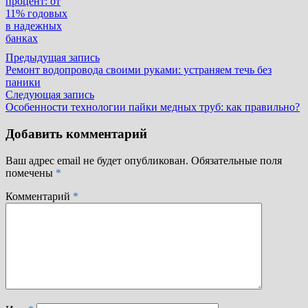
процент: от
11% годовых
в надежных
банках
Навигация
Предыдущая
Предыдущая запись
запись:
Ремонт водопровода своими руками: устраняем течь без
по
паники
записям
Следующая
Следующая запись
запись:
Особенности технологии пайки медных труб: как правильно?
Добавить комментарий
Ваш адрес email не будет опубликован.
Обязательные поля
помечены
*
Комментарий
*