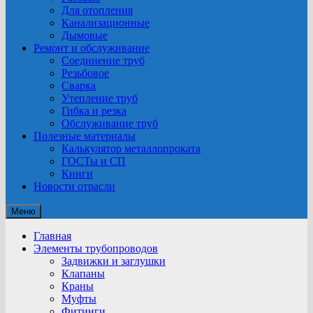
Для отопления
Канализационные
Дымовые
Ремонт и обслуживание
Соединение труб
Резьбовое
Сварка
Утепление труб
Гибка и резка
Обслуживание труб
Полезные материалы
Калькулятор металлопроката
ГОСТы и СП
Книги
Новости отрасли
Меню
Главная
Элементы трубопроводов
Задвижки и заглушки
Клапаны
Краны
Муфты
Фитинги