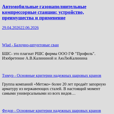
Автомобильные газонаполнительные
компрессорные станции: устройство,
преимущества и применение
29.04.2026
22.06.2026
Wlad
-
Балочно-шпунтовые сваи
БШС- это плагиат РШС фирмы ООО ГФ "Профиль".
Изобретение А.В.Калининой и АюЛюКалинина
Тимур
-
Основные критерии надежных шаровых кранов
Группа компаний «Метэко» более 20 лет продаёт запорную
арматуру из нержавеющих сталей. В настоящий момент
самыми универсальными из всех видов…
Федор
-
Основные критерии надежных шаровых кранов