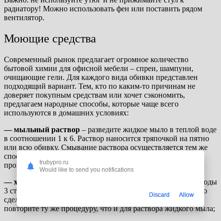
радиатору! Можно использовать фен или поставить рядом
вентилятор.
Моющие средства
Современный рынок предлагает огромное количество
бытовой химии для офисной мебели – спреи, шампуни,
очищающие гели. Для каждого вида обивки представлен
подходящий вариант. Тем, кто по каким-то причинам не
доверяет покупным средствам или хочет сэкономить,
предлагаем народные способы, которые чаще всего
используются в домашних условиях:
—
мыльный раствор
– разведите жидкое мыло в теплой воде
в соотношении 1 к 6. Раствор наносится тряпочкой на пятно
или всю обивку. Смывание раствора осуществляется тем же
способом, что и нанесение, при этом важно постоянно
trubypro.ru
прополаскивать салфетку в чистой воде;
Would like to send you notifications
— хозяйственное мыло
– полностью растворите в ведре воды
3 столовых ложки стружек хозяйственного мыла (их можно
Discard
Allow
сделать самостоятельно или купить уже готовые). Затем
повторите ту же процедуру, что и для раствора жидкого мыла;