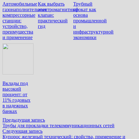
Автомобильные
Как выбрать
Трубный
газонаполнительные
электромагнитный
прокат как
компрессорные
клапан:
основа
станции:
практический
промышленной
устройство,
гид
и
преимущества
инфраструктурной
и применение
экономики
Вклады под
высокий
процент: от
11% годовых
в надежных
банках
Навигация
Предыдущая
Предыдущая запись
запись:
Трубы для прокладки телекоммуникационных сетей
по
Следующая
Следующая запись
записям
запись:
Купорос железный технический: свойства, применение и