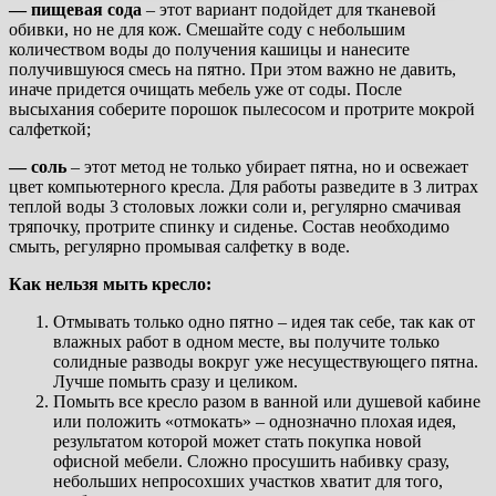
— пищевая сода
– этот вариант подойдет для тканевой
обивки, но не для кож. Смешайте соду с небольшим
количеством воды до получения кашицы и нанесите
получившуюся смесь на пятно. При этом важно не давить,
иначе придется очищать мебель уже от соды. После
высыхания соберите порошок пылесосом и протрите мокрой
салфеткой;
— соль
– этот метод не только убирает пятна, но и освежает
цвет компьютерного кресла. Для работы разведите в 3 литрах
теплой воды 3 столовых ложки соли и, регулярно смачивая
тряпочку, протрите спинку и сиденье. Состав необходимо
смыть, регулярно промывая салфетку в воде.
Как нельзя мыть кресло:
Отмывать только одно пятно – идея так себе, так как от
влажных работ в одном месте, вы получите только
солидные разводы вокруг уже несуществующего пятна.
Лучше помыть сразу и целиком.
Помыть все кресло разом в ванной или душевой кабине
или положить «отмокать» – однозначно плохая идея,
результатом которой может стать покупка новой
офисной мебели. Сложно просушить набивку сразу,
небольших непросохших участков хватит для того,