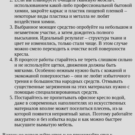
использованием какой-либо профессиональной бытовой
химии, закройте каркас и пластик пищевой пленкой –
некоторые виды пластика и металла не любят
воздействия химии.
Выбранное моющее средство опробуйте на небольшом и
незаметном участке, а затем дождитесь полного
высыхания. Идеальный результат – структура ткани и
цвет не изменились, только стали чище. В этом случае
можно смело переходить к очистке всей поверхности
кресла.
В процессе работы старайтесь не тереть слишком сильно
и не используйте щетки, движения должны быть
мягкими. Особенно нежным нужно быть с кожаной и
экокожаной поверхностью – они не любят избыточного
трения и большинства народных средств. Отмывать
существенные загрязнения на этих материалах нужно с
помощью специализированных средств.
Постарайтесь не пропитывать офисное кресло водой,
даже в современных наполнителях из искусственных
материалов вполне может поселиться плесень, из-за
которой появится неприятный запах. Поэтому работайте
аккуратно и без избытка воды и как можно быстрее
высушите вымытую мебель.
Важно: не используйте утюг и не прижимайте стул к