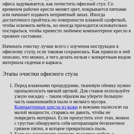
офиса задумывается, как почистить офисный стул. Со
временем рабочее кресло меняет цвет, покрывается пятнами
или начинает издавать неприятный запах. Иногда
достаточного пройтись по поверхности влажной салфеткой,
чтобы освежить мебель, но иногда приходится основательно
постараться, чтобы привести любимое компьютерное кресло в
прежнее состояние.
Начинать очистку лучше всего с изучения инструкции к
офисному стулу, если таковая сохранилась. Как правило в ней
описано, что можно, а чего делать нельзя с конкретным видом
материала сиденья и каркаса.
Этапы очистки офисного стула
Перед влажными процедурами, тканевую обивку нужно
пропылесосить мягкой щеткой. Для стыков используйте
узкую насадку – таким образом вы уберете большую
часть накопившейся пыли и мелкого мусора.
Компьютерные кресла из кожи
и кожзама пылесосят на
малой мощности, стараясь не давить, чтобы не
повредить материал. Если пропустить этот этап, можно
с грустью обнаружить себя натирающим бесконечное
грязное пятно, в которое превратилась пыль.
Если вы планируете очищать тканевую мебель с