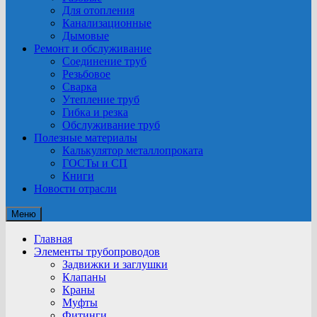
Для отопления
Канализационные
Дымовые
Ремонт и обслуживание
Соединение труб
Резьбовое
Сварка
Утепление труб
Гибка и резка
Обслуживание труб
Полезные материалы
Калькулятор металлопроката
ГОСТы и СП
Книги
Новости отрасли
Меню
Главная
Элементы трубопроводов
Задвижки и заглушки
Клапаны
Краны
Муфты
Фитинги