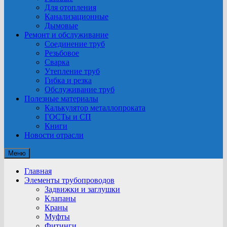
Для отопления
Канализационные
Дымовые
Ремонт и обслуживание
Соединение труб
Резьбовое
Сварка
Утепление труб
Гибка и резка
Обслуживание труб
Полезные материалы
Калькулятор металлопроката
ГОСТы и СП
Книги
Новости отрасли
Меню
Главная
Элементы трубопроводов
Задвижки и заглушки
Клапаны
Краны
Муфты
Фитинги