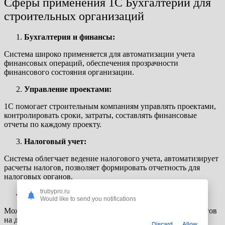
Сферы применения 1C Бухгалтерии для
строительных организаций
Бухгалтерия и финансы:
Система широко применяется для автоматизации учета
финансовых операций, обеспечения прозрачности
финансового состояния организации.
Управление проектами:
1C помогает строительным компаниям управлять проектами,
контролировать сроки, затраты, составлять финансовые
отчеты по каждому проекту.
Налоговый учет:
Система облегчает ведение налогового учета, автоматизирует
расчеты налогов, позволяет формировать отчетность для
налоговых органов.
trubypro.ru
Управление персоналом:
Would like to send you notifications
Может использоваться для учета зарплаты, отпусков, налогов
на доходы физических лиц, что облегчает управление
Discard
Allow