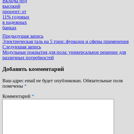
Вклады под
высокий
процент: от
11% годовых
в надежных
банках
Навигация
Предыдущая
Предыдущая запись
запись:
Электрическая таль на 5 тонн: функции и сферы применения
по
Следующая
Следующая запись
записям
запись:
Модульные покрытия для пола: универсальное решение для
различных потребностей
Добавить комментарий
Ваш адрес email не будет опубликован.
Обязательные поля
помечены
*
Комментарий
*